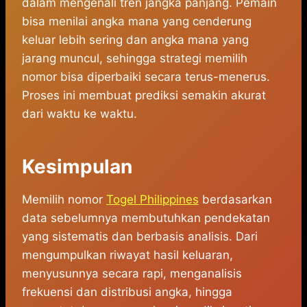
dalam mengenali tren jangka panjang. Pemain
bisa menilai angka mana yang cenderung
keluar lebih sering dan angka mana yang
jarang muncul, sehingga strategi memilih
nomor bisa diperbaiki secara terus-menerus.
Proses ini membuat prediksi semakin akurat
dari waktu ke waktu.
Kesimpulan
Memilih nomor
Togel Philippines
berdasarkan
data sebelumnya membutuhkan pendekatan
yang sistematis dan berbasis analisis. Dari
mengumpulkan riwayat hasil keluaran,
menyusunnya secara rapi, menganalisis
frekuensi dan distribusi angka, hingga