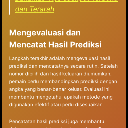
dan Terarah
Mengevaluasi dan
Mencatat Hasil Prediksi
Langkah terakhir adalah mengevaluasi hasil
prediksi dan mencatatnya secara rutin. Setelah
nomor dipilih dan hasil keluaran diumumkan,
pemain perlu membandingkan prediksi dengan
angka yang benar-benar keluar. Evaluasi ini
membantu mengetahui apakah metode yang
digunakan efektif atau perlu disesuaikan.
Pencatatan hasil prediksi juga membantu