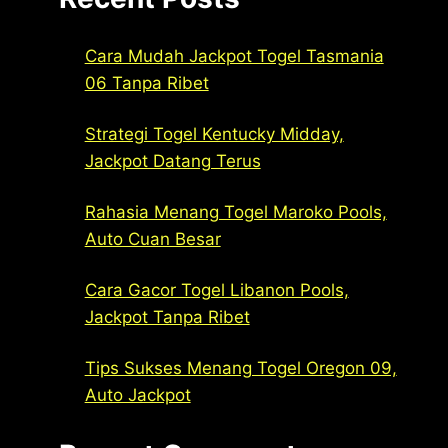
Cara Mudah Jackpot Togel Tasmania
06 Tanpa Ribet
Strategi Togel Kentucky Midday,
Jackpot Datang Terus
Rahasia Menang Togel Maroko Pools,
Auto Cuan Besar
Cara Gacor Togel Libanon Pools,
Jackpot Tanpa Ribet
Tips Sukses Menang Togel Oregon 09,
Auto Jackpot