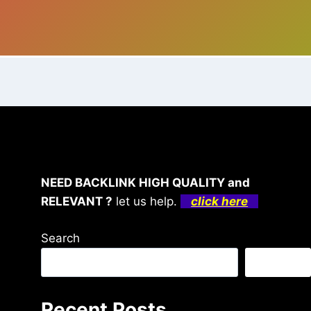
NEED BACKLINK HIGH QUALITY and
RELEVANT ?
let us help.
click here
Search
Search
Recent Posts