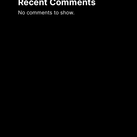
Recent Comments
No comments to show.