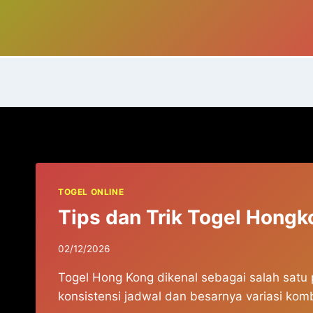
Skip
to
content
TOGEL ONLINE
Tips dan Trik Togel Hong
02/12/2026
Togel Hong Kong dikenal sebagai salah satu 
konsistensi jadwal dan besarnya variasi komb