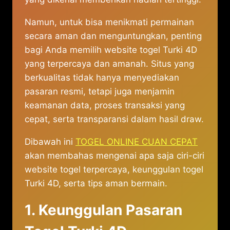
Namun, untuk bisa menikmati permainan
secara aman dan menguntungkan, penting
bagi Anda memilih website togel Turki 4D
yang terpercaya dan amanah. Situs yang
berkualitas tidak hanya menyediakan
pasaran resmi, tetapi juga menjamin
keamanan data, proses transaksi yang
cepat, serta transparansi dalam hasil draw.
Dibawah ini
TOGEL ONLINE CUAN CEPAT
akan membahas mengenai apa saja ciri-ciri
website togel terpercaya, keunggulan togel
Turki 4D, serta tips aman bermain.
1. Keunggulan Pasaran