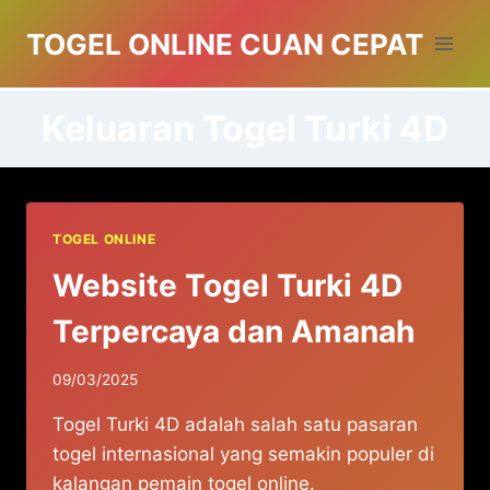
Skip
TOGEL ONLINE CUAN CEPAT
to
content
Keluaran Togel Turki 4D
TOGEL ONLINE
Website Togel Turki 4D
Terpercaya dan Amanah
09/03/2025
Togel Turki 4D adalah salah satu pasaran
togel internasional yang semakin populer di
kalangan pemain togel online.