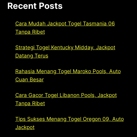
Recent Posts
Cara Mudah Jackpot Togel Tasmania 06
Tanpa Ribet
Strategi Togel Kentucky Midday, Jackpot
Datang Terus
Rahasia Menang Togel Maroko Pools, Auto
Cuan Besar
Cara Gacor Togel Libanon Pools, Jackpot
Tanpa Ribet
Tips Sukses Menang Togel Oregon 09, Auto
Jackpot