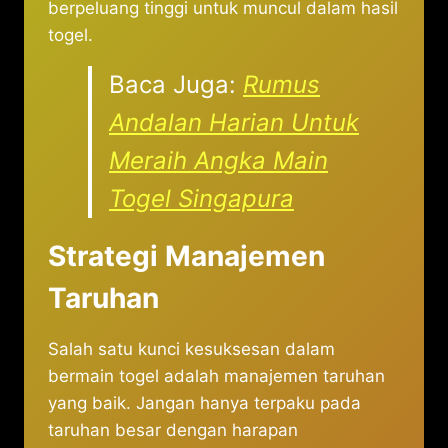
berpeluang tinggi untuk muncul dalam hasil
togel.
Baca Juga:
Rumus
Andalan Harian Untuk
Meraih Angka Main
Togel Singapura
Strategi Manajemen
Taruhan
Salah satu kunci kesuksesan dalam
bermain togel adalah manajemen taruhan
yang baik. Jangan hanya terpaku pada
taruhan besar dengan harapan