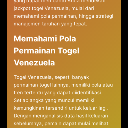
yang dapat membantu Anda mendekati
jackpot togel Venezuela, mulai dari
memahami pola permainan, hingga strategi
manajemen taruhan yang tepat.
Memahami Pola
Permainan Togel
Venezuela
Togel Venezuela, seperti banyak
permainan togel lainnya, memiliki pola atau
tren tertentu yang dapat diidentifikasi.
Setiap angka yang muncul memiliki
kemungkinan tersendiri untuk keluar lagi.
Dengan menganalisis data hasil keluaran
sebelumnya, pemain dapat mulai melihat