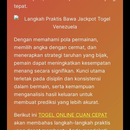
tepat.
Dengan memahami pola permainan,
memilih angka dengan cermat, dan
menerapkan strategi taruhan yang bijak,
pemain dapat meningkatkan kesempatan
menang secara signifikan. Kunci utama
terletak pada disiplin dan konsistensi
dalam bermain, serta kemampuan
menganalisis hasil keluaran untuk
membuat prediksi yang lebih akurat.
Berikut ini
TOGEL ONLINE CUAN CEPAT
akan membahas langkah-langkah praktis