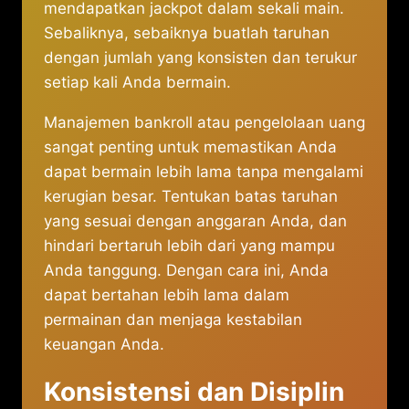
mendapatkan jackpot dalam sekali main.
Sebaliknya, sebaiknya buatlah taruhan
dengan jumlah yang konsisten dan terukur
setiap kali Anda bermain.
Manajemen bankroll atau pengelolaan uang
sangat penting untuk memastikan Anda
dapat bermain lebih lama tanpa mengalami
kerugian besar. Tentukan batas taruhan
yang sesuai dengan anggaran Anda, dan
hindari bertaruh lebih dari yang mampu
Anda tanggung. Dengan cara ini, Anda
dapat bertahan lebih lama dalam
permainan dan menjaga kestabilan
keuangan Anda.
Konsistensi dan Disiplin