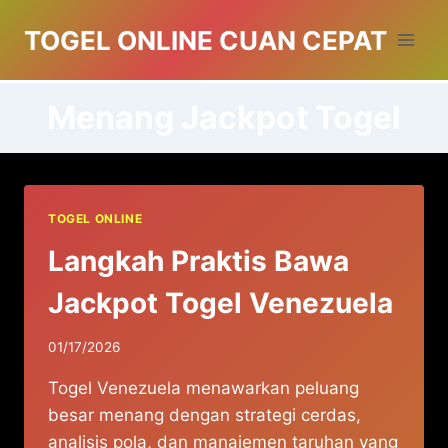
Skip
TOGEL ONLINE CUAN CEPAT
to
content
Menang Jackpot Togel
TOGEL ONLINE
Langkah Praktis Bawa
Jackpot Togel Venezuela
01/17/2026
Togel Venezuela menawarkan peluang
besar menang dengan strategi cerdas,
analisis pola, dan manajemen taruhan yang