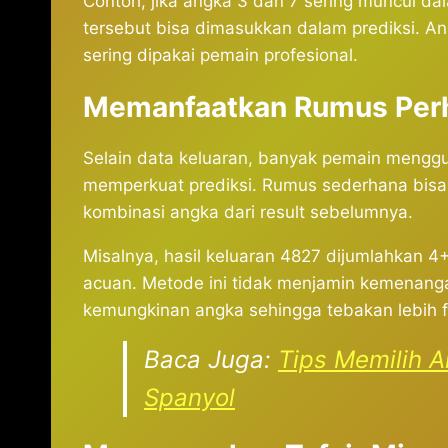
Contoh, jika angka 3 dan 7 sering muncul d
tersebut bisa dimasukkan dalam prediksi. Ana
sering dipakai pemain profesional.
Memanfaatkan Rumus Per
Selain data keluaran, banyak pemain mengg
memperkuat prediksi. Rumus sederhana bisa
kombinasi angka dari result sebelumnya.
Misalnya, hasil keluaran 4827 dijumlahkan 4
acuan. Metode ini tidak menjamin kemenan
kemungkinan angka sehingga tebakan lebih f
Baca Juga:
Tips Memilih A
Spanyol