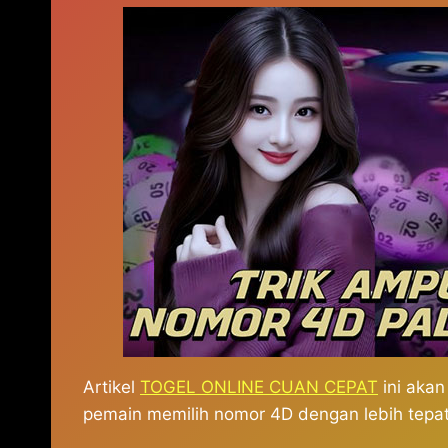
Artikel
TOGEL ONLINE CUAN CEPAT
ini aka
pemain memilih nomor 4D dengan lebih tepat