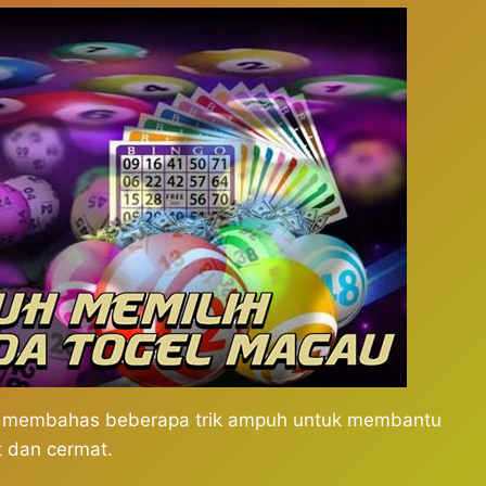
n membahas beberapa trik ampuh untuk membantu
 dan cermat.