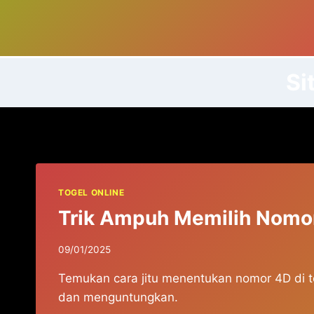
Skip
to
content
Si
TOGEL ONLINE
Trik Ampuh Memilih Nomo
09/01/2025
Temukan cara jitu menentukan nomor 4D di to
dan menguntungkan.