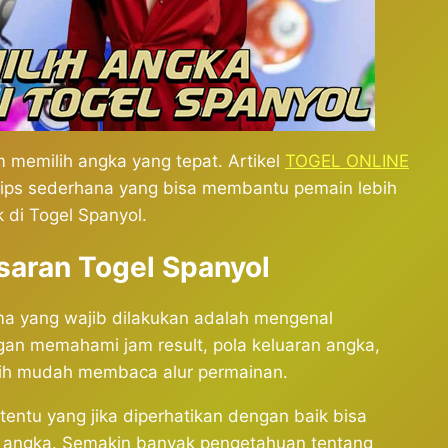
lam memilih angka yang tepat. Artikel
TOGEL ONLINE
ips sederhana yang bisa membantu pemain lebih
 di Togel Spanyol.
saran Togel Spanyol
a yang wajib dilakukan adalah mengenal
ngan memahami jam result, pola keluaran angka,
bih mudah membaca alur permainan.
rtentu yang jika diperhatikan dengan baik bisa
 angka. Semakin banyak pengetahuan tentang