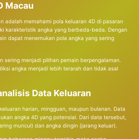
4D Macau
 adalah memahami pola keluaran 4D di pasaran
iki karakteristik angka yang berbeda-beda. Dengan
ain dapat menemukan pola angka yang sering
n sering menjadi pilihan pemain berpengalaman.
ksi angka menjadi lebih terarah dan tidak asal
alisis Data Keluaran
keluaran harian, mingguan, maupun bulanan. Data
ntukan angka 4D yang potensial. Dari data tersebut,
ring muncul) dan angka dingin (jarang keluar).