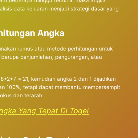
alam beberapa minggu terakhir, maka angka
lisis data keluaran menjadi strategi dasar yang
hitungan Angka
unakan rumus atau metode perhitungan untuk
 berupa penjumlahan, pengurangan, atau
+8+2+7 = 21, kemudian angka 2 dan 1 dijadikan
gan 100%, tetapi dapat membantu mempersempit
okus dan terarah.
ngka Yang Tepat Di Togel