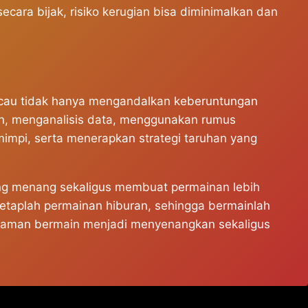
ara bijak, risiko kerugian bisa diminimalkan dan
acau tidak hanya mengandalkan keberuntungan
an, menganalisis data, menggunakan rumus
mimpi, serta menerapkan strategi taruhan yang
ng menang sekaligus membuat permainan lebih
 tetaplah permainan hiburan, sehingga bermainlah
ngalaman bermain menjadi menyenangkan sekaligus