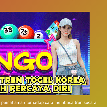
ya pemahaman terhadap cara membaca tren secara