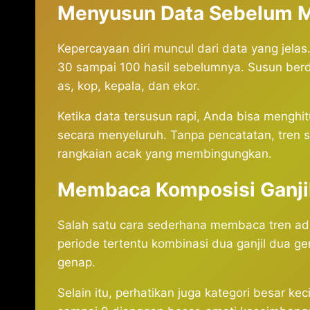
Menyusun Data Sebelum M
Kepercayaan diri muncul dari data yang jel
30 sampai 100 hasil sebelumnya. Susun berda
as, kop, kepala, dan ekor.
Ketika data tersusun rapi, Anda bisa menghitu
secara menyeluruh. Tanpa pencatatan, tren s
rangkaian acak yang membingungkan.
Membaca Komposisi Ganjil
Salah satu cara sederhana membaca tren ada
periode tertentu kombinasi dua ganjil dua gen
genap.
Selain itu, perhatikan juga kategori besar ke