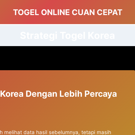
TOGEL ONLINE CUAN CEPAT
Strategi Togel Korea
Korea Dengan Lebih Percaya
 melihat data hasil sebelumnya, tetapi masih