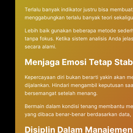
Terlalu banyak indikator justru bisa membu
menggabungkan terlalu banyak teori sekaligus
Lebih baik gunakan beberapa metode seder
tanpa fokus. Ketika sistem analisis Anda jela
secara alami.
Menjaga Emosi Tetap Stab
Kepercayaan diri bukan berarti yakin akan 
dijalankan. Hindari mengambil keputusan saa
bersemangat setelah menang.
Bermain dalam kondisi tenang membantu menj
yang dibaca benar-benar berdasarkan data,
Disiplin Dalam Manajemen