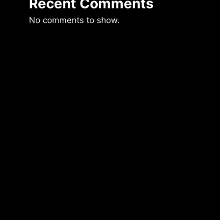
Recent Comments
No comments to show.