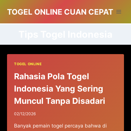
Skip
TOGEL ONLINE CUAN CEPAT
to
content
Tips Togel Indonesia
TOGEL ONLINE
Rahasia Pola Togel
Indonesia Yang Sering
Muncul Tanpa Disadari
02/12/2026
Banyak pemain togel percaya bahwa di