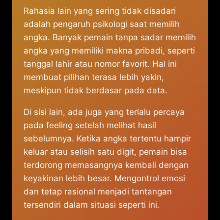
Rahasia lain yang sering tidak disadari
adalah pengaruh psikologi saat memilih
angka. Banyak pemain tanpa sadar memilih
angka yang memiliki makna pribadi, seperti
tanggal lahir atau nomor favorit. Hal ini
membuat pilihan terasa lebih yakin,
meskipun tidak berdasar pada data.
Di sisi lain, ada juga yang terlalu percaya
pada feeling setelah melihat hasil
sebelumnya. Ketika angka tertentu hampir
keluar atau selisih satu digit, pemain bisa
terdorong memasangnya kembali dengan
keyakinan lebih besar. Mengontrol emosi
dan tetap rasional menjadi tantangan
tersendiri dalam situasi seperti ini.