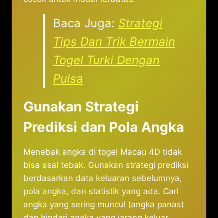
Baca Juga:
Strategi
Tips Dan Trik Bermain
Togel Turki Dengan
Pulsa
Gunakan Strategi
Prediksi dan Pola Angka
Menebak angka di togel Macau 4D tidak
bisa asal tebak. Gunakan strategi prediksi
berdasarkan data keluaran sebelumnya,
pola angka, dan statistik yang ada. Cari
angka yang sering muncul (angka panas)
dan hindari angka yang jarang keluar