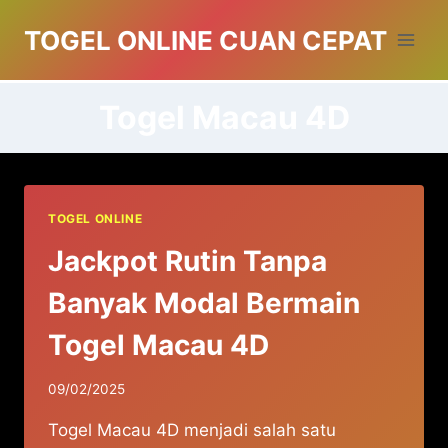
Skip
TOGEL ONLINE CUAN CEPAT
to
content
Togel Macau 4D
TOGEL ONLINE
Jackpot Rutin Tanpa
Banyak Modal Bermain
Togel Macau 4D
09/02/2025
Togel Macau 4D menjadi salah satu