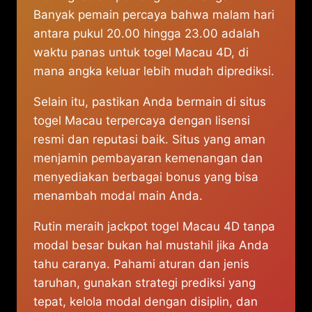
Banyak pemain percaya bahwa malam hari
antara pukul 20.00 hingga 23.00 adalah
waktu panas untuk togel Macau 4D, di
mana angka keluar lebih mudah diprediksi.
Selain itu, pastikan Anda bermain di situs
togel Macau terpercaya dengan lisensi
resmi dan reputasi baik. Situs yang aman
menjamin pembayaran kemenangan dan
menyediakan berbagai bonus yang bisa
menambah modal main Anda.
Rutin meraih jackpot togel Macau 4D tanpa
modal besar bukan hal mustahil jika Anda
tahu caranya. Pahami aturan dan jenis
taruhan, gunakan strategi prediksi yang
tepat, kelola modal dengan disiplin, dan