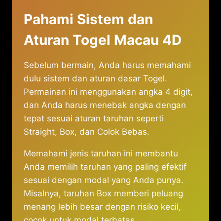
Pahami Sistem dan
Aturan Togel Macau 4D
Sebelum bermain, Anda harus memahami
dulu sistem dan aturan dasar Togel.
Permainan ini menggunakan angka 4 digit,
dan Anda harus menebak angka dengan
tepat sesuai aturan taruhan seperti
Straight, Box, dan Colok Bebas.
Memahami jenis taruhan ini membantu
Anda memilih taruhan yang paling efektif
sesuai dengan modal yang Anda punya.
Misalnya, taruhan Box memberi peluang
menang lebih besar dengan risiko kecil,
cocok untuk modal terbatas.