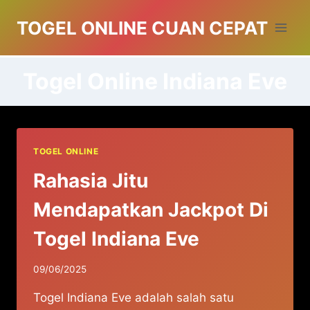
Skip
TOGEL ONLINE CUAN CEPAT
to
content
Togel Online Indiana Eve
TOGEL ONLINE
Rahasia Jitu
Mendapatkan Jackpot Di
Togel Indiana Eve
09/06/2025
Togel Indiana Eve adalah salah satu