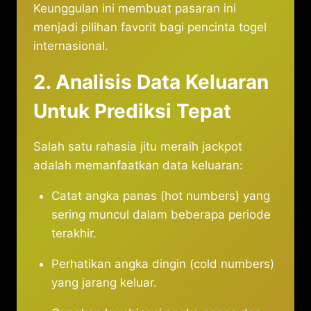
Keunggulan ini membuat pasaran ini
menjadi pilihan favorit bagi pencinta togel
internasional.
2. Analisis Data Keluaran
Untuk Prediksi Tepat
Salah satu rahasia jitu meraih jackpot
adalah memanfaatkan data keluaran:
Catat angka panas (hot numbers) yang
sering muncul dalam beberapa periode
terakhir.
Perhatikan angka dingin (cold numbers)
yang jarang keluar.