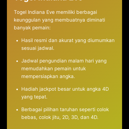
Togel Indiana Eve memiliki berbagai
keunggulan yang membuatnya diminati
banyak pemain:
Hasil resmi dan akurat yang diumumkan
sesuai jadwal.
Jadwal pengundian malam hari yang
memudahkan pemain untuk
mempersiapkan angka.
Hadiah jackpot besar untuk angka 4D
yang tepat.
Berbagai pilihan taruhan seperti colok
bebas, colok jitu, 2D, 3D, dan 4D.