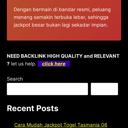
Dengan bermain di bandar resmi, peluang
menang semakin terbuka lebar, sehingga
jackpot besar bukan lagi sekadar impian.
NEED BACKLINK HIGH QUALITY and RELEVANT
?
let us help.
click here
Search
Search
Recent Posts
Cara Mudah Jackpot Togel Tasmania 06