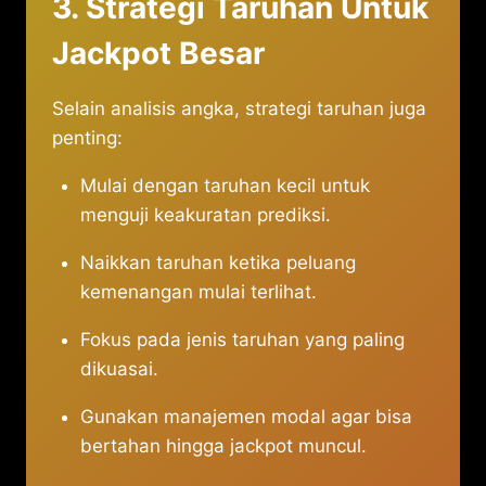
3. Strategi Taruhan Untuk
Jackpot Besar
Selain analisis angka, strategi taruhan juga
penting:
Mulai dengan taruhan kecil untuk
menguji keakuratan prediksi.
Naikkan taruhan ketika peluang
kemenangan mulai terlihat.
Fokus pada jenis taruhan yang paling
dikuasai.
Gunakan manajemen modal agar bisa
bertahan hingga jackpot muncul.