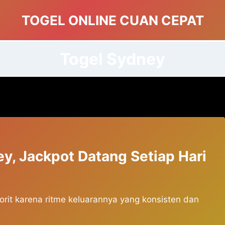
TOGEL ONLINE CUAN CEPAT
Togel Sydney
ey, Jackpot Datang Setiap Hari
orit karena ritme keluarannya yang konsisten dan