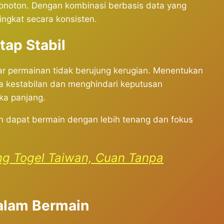
 monoton. Dengan kombinasi berbasis data yang
ngkat secara konsisten.
ap Stabil
r permainan tidak berujung kerugian. Menentukan
 kestabilan dan menghindari keputusan
gka panjang.
n dapat bermain dengan lebih tenang dan fokus
ng Togel Taiwan, Cuan Tanpa
Dalam Bermain