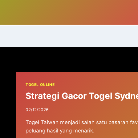
Skip
to
content
TOGEL ONLINE
Strategi Gacor Togel Sydn
02/12/2026
Togel Taiwan menjadi salah satu pasaran fav
peluang hasil yang menarik.