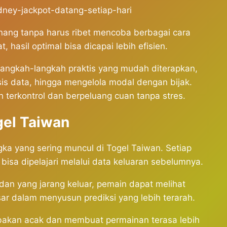
enang tanpa harus ribet mencoba berbagai cara
, hasil optimal bisa dicapai lebih efisien.
angkah-langkah praktis yang mudah diterapkan,
is data, hingga mengelola modal dengan bijak.
 terkontrol dan berpeluang cuan tanpa stres.
el Taiwan
a yang sering muncul di Togel Taiwan. Setiap
g bisa dipelajari melalui data keluaran sebelumnya.
an yang jarang keluar, pemain dapat melihat
sar dalam menyusun prediksi yang lebih terarah.
akan acak dan membuat permainan terasa lebih