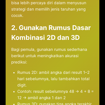
bisa lebih percaya diri dalam menyusun
strategi dan memilih jenis taruhan yang
cocok.
2. Gunakan Rumus Dasar
Kombinasi 2D dan 3D
Bagi pemula, gunakan rumus sederhana
berikut untuk meningkatkan akurasi
prediksi:
Rumus 2D: ambil angka dari result 1–2
hari sebelumnya, lalu tambahkan total
digit.
Contoh: result sebelumnya 48 → 4 + 8 =
12 → ambil angka 1 dan 2
Rumus 3D: gunakan tiga angka terakhir