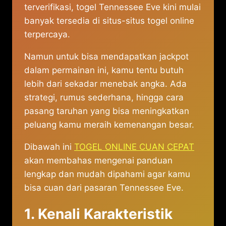
terverifikasi, togel Tennessee Eve kini mulai
banyak tersedia di situs-situs togel online
terpercaya.
Namun untuk bisa mendapatkan jackpot
dalam permainan ini, kamu tentu butuh
lebih dari sekadar menebak angka. Ada
strategi, rumus sederhana, hingga cara
pasang taruhan yang bisa meningkatkan
peluang kamu meraih kemenangan besar.
Dibawah ini
TOGEL ONLINE CUAN CEPAT
akan membahas mengenai panduan
lengkap dan mudah dipahami agar kamu
bisa cuan dari pasaran Tennessee Eve.
1. Kenali Karakteristik