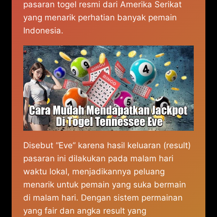
pasaran togel resmi dari Amerika Serikat
yang menarik perhatian banyak pemain
Indonesia.
Disebut “Eve” karena hasil keluaran (result)
pasaran ini dilakukan pada malam hari
waktu lokal, menjadikannya peluang
menarik untuk pemain yang suka bermain
di malam hari. Dengan sistem permainan
yang fair dan angka result yang