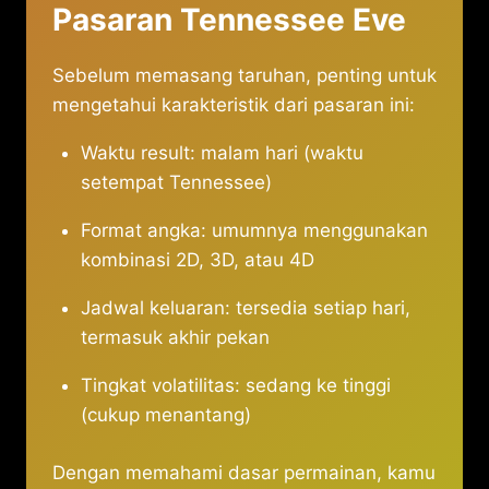
Pasaran Tennessee Eve
Sebelum memasang taruhan, penting untuk
mengetahui karakteristik dari pasaran ini:
Waktu result: malam hari (waktu
setempat Tennessee)
Format angka: umumnya menggunakan
kombinasi 2D, 3D, atau 4D
Jadwal keluaran: tersedia setiap hari,
termasuk akhir pekan
Tingkat volatilitas: sedang ke tinggi
(cukup menantang)
Dengan memahami dasar permainan, kamu