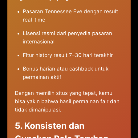
Pasaran Tennessee Eve dengan result
real-time
Lisensi resmi dari penyedia pasaran
internasional
Fitur history result 7–30 hari terakhir
Bonus harian atau cashback untuk
permainan aktif
Dengan memilih situs yang tepat, kamu
bisa yakin bahwa hasil permainan fair dan
tidak dimanipulasi.
5. Konsisten dan