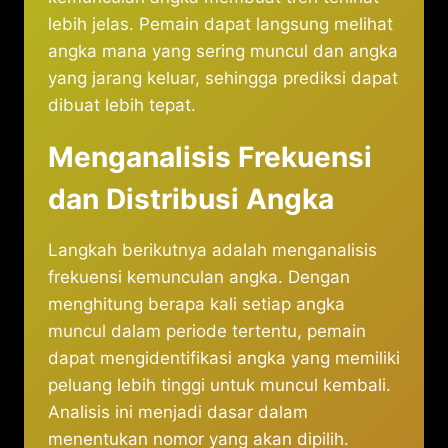
lebih jelas. Pemain dapat langsung melihat
angka mana yang sering muncul dan angka
yang jarang keluar, sehingga prediksi dapat
dibuat lebih tepat.
Menganalisis Frekuensi
dan Distribusi Angka
Langkah berikutnya adalah menganalisis
frekuensi kemunculan angka. Dengan
menghitung berapa kali setiap angka
muncul dalam periode tertentu, pemain
dapat mengidentifikasi angka yang memiliki
peluang lebih tinggi untuk muncul kembali.
Analisis ini menjadi dasar dalam
menentukan nomor yang akan dipilih.