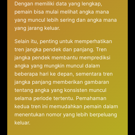
Dengan memiliki data yang lengkap,
pemain bisa mulai melihat angka mana
yang muncul lebih sering dan angka mana
yang jarang keluar.
Selain itu, penting untuk memperhatikan
tren jangka pendek dan panjang. Tren
jangka pendek membantu memprediksi
angka yang mungkin muncul dalam
beberapa hari ke depan, sementara tren
jangka panjang memberikan gambaran
tentang angka yang konsisten muncul
selama periode tertentu. Pemahaman
kedua tren ini memudahkan pemain dalam
menentukan nomor yang lebih berpeluang
keluar.