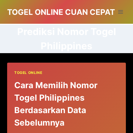
Skip
TOGEL ONLINE CUAN CEPAT
to
content
Prediksi Nomor Togel
Philippines
TOGEL ONLINE
Cara Memilih Nomor
Togel Philippines
Berdasarkan Data
Sebelumnya