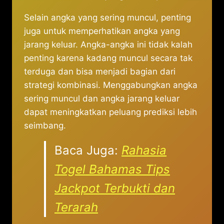
Selain angka yang sering muncul, penting
juga untuk memperhatikan angka yang
jarang keluar. Angka-angka ini tidak kalah
penting karena kadang muncul secara tak
terduga dan bisa menjadi bagian dari
strategi kombinasi. Menggabungkan angka
sering muncul dan angka jarang keluar
dapat meningkatkan peluang prediksi lebih
seimbang.
Baca Juga:
Rahasia
Togel Bahamas Tips
Jackpot Terbukti dan
Terarah