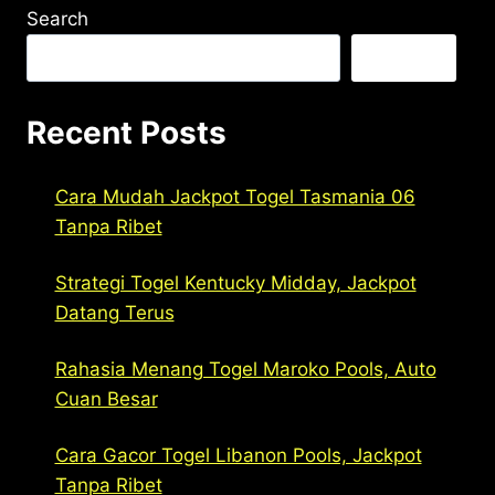
Search
Search
Recent Posts
Cara Mudah Jackpot Togel Tasmania 06
Tanpa Ribet
Strategi Togel Kentucky Midday, Jackpot
Datang Terus
Rahasia Menang Togel Maroko Pools, Auto
Cuan Besar
Cara Gacor Togel Libanon Pools, Jackpot
Tanpa Ribet