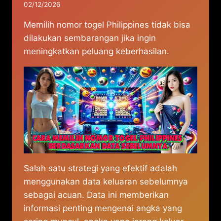
02/12/2026
Memilih nomor togel Philippines tidak bisa
dilakukan sembarangan jika ingin
meningkatkan peluang keberhasilan.
Salah satu strategi yang efektif adalah
menggunakan data keluaran sebelumnya
sebagai acuan. Data ini memberikan
informasi penting mengenai angka yang