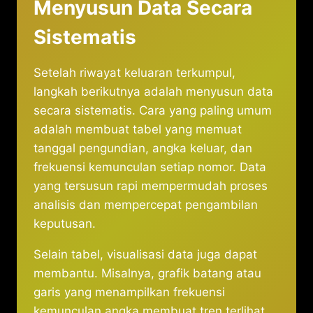
Menyusun Data Secara
Sistematis
Setelah riwayat keluaran terkumpul,
langkah berikutnya adalah menyusun data
secara sistematis. Cara yang paling umum
adalah membuat tabel yang memuat
tanggal pengundian, angka keluar, dan
frekuensi kemunculan setiap nomor. Data
yang tersusun rapi mempermudah proses
analisis dan mempercepat pengambilan
keputusan.
Selain tabel, visualisasi data juga dapat
membantu. Misalnya, grafik batang atau
garis yang menampilkan frekuensi
kemunculan angka membuat tren terlihat